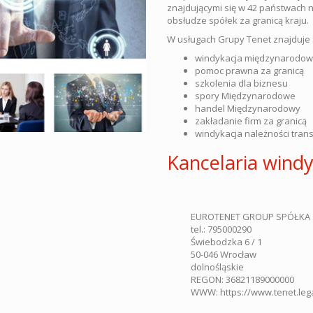
znajdującymi się w 42 państwach na
obsłudze spółek za granicą kraju.
W usługach Grupy Tenet znajduje s
windykacja międzynarodo
pomoc prawna za granicą
szkolenia dla biznesu
spory Międzynarodowe
handel Międzynarodowy
zakładanie firm za granicą
windykacja należności tran
Kancelaria wind
EUROTENET GROUP SPÓŁKA 
tel.:
795000290
Świebodzka 6 / 1
50-046
Wrocław
dolnośląskie
REGON: 36821189000000
WWW:
https://www.tenet.leg