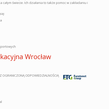
 całym świecie. Ich działania to także pomoc w zakładaniu i
ię:
wa
sportowych
ykacyjna Wrocław
Z OGRANICZONĄ ODPOWIEDZIALNOŚCIĄ
al