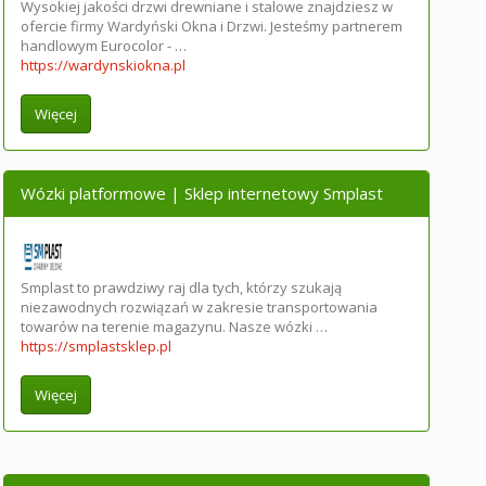
Wysokiej jakości drzwi drewniane i stalowe znajdziesz w
ofercie firmy Wardyński Okna i Drzwi. Jesteśmy partnerem
handlowym Eurocolor - …
https://wardynskiokna.pl
Więcej
Wózki platformowe | Sklep internetowy Smplast
Smplast to prawdziwy raj dla tych, którzy szukają
niezawodnych rozwiązań w zakresie transportowania
towarów na terenie magazynu. Nasze wózki …
https://smplastsklep.pl
Więcej