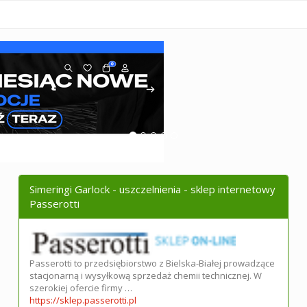
Simeringi Garlock - uszczelnienia - sklep internetowy
Passerotti
Passerotti to przedsiębiorstwo z Bielska-Białej prowadzące
stacjonarną i wysyłkową sprzedaż chemii technicznej. W
szerokiej ofercie firmy …
https://sklep.passerotti.pl