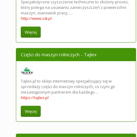
Specjalistyczne czyszczenie techniczne to złożony proces,
który polega na usuwaniu zanieczyszczeń z powierzchni
maszyn, stanowisk pracy, …
http://www.s4i.pl
Więcej
Części do maszyn rolniczych - Tajlex
Tajlex.pl to sklep internetowy specjalizujący się w
sprzedaży części do maszyn rolniczych, co czyni go
niezastąpionym partnerem dla każdego …
https://tajlex.pl
Więcej