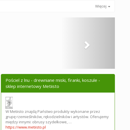
Więcej
Pościel z lnu - drewniane miski, firanki, koszule -
sklep internetowy Metiisto
W Metiisto znajdą Państwo produkty wykonane przez
grupę rzemieślników, rękodzielników i artystów. Oferujemy
między innymi: obrusy szydełkowe, …
https://www.metiisto.pl