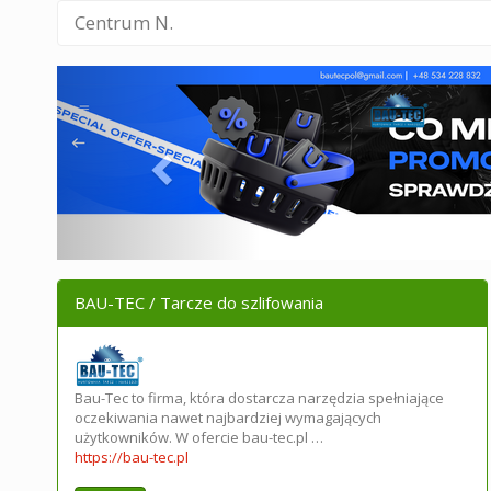
Centrum N.
BAU-TEC / Tarcze do szlifowania
Bau-Tec to firma, która dostarcza narzędzia spełniające
oczekiwania nawet najbardziej wymagających
użytkowników. W ofercie bau-tec.pl …
https://bau-tec.pl