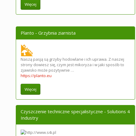
Więcej
Planto - Grzybnia ziarnista
Naszą pasją są grzyby hodowlane i ich uprawa. Z naszej
strony dowiesz się, czym jest mikoryza i w jaki sposób to
zjawisko może pozytywnie …
https://planto.eu
Więcej
Czyszczenie techniczne specjalistyczne - Solutions 4
Industry