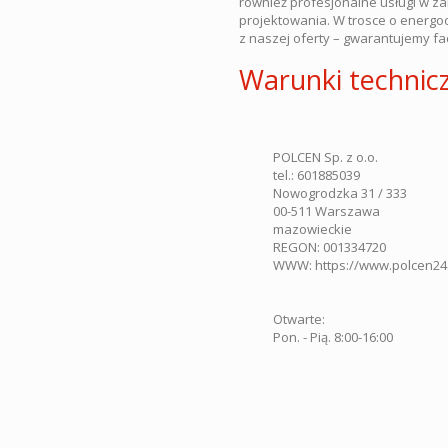
również profesjonalne usługi w z
projektowania. W trosce o energo
z naszej oferty – gwarantujemy f
Warunki techni
POLCEN Sp. z o.o.
tel.:
601885039
Nowogrodzka 31 / 333
00-511
Warszawa
mazowieckie
REGON: 001334720
WWW:
https://www.polcen24
Otwarte:
Pon. - Pią. 8:00-16:00