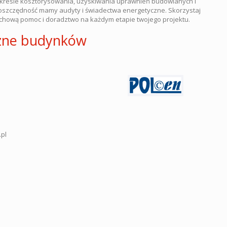
akresie kosztorysowania, uzyskiwania uprawnień budowlanych i
oszczędność mamy audyty i świadectwa energetyczne. Skorzystaj
achową pomoc i doradztwo na każdym etapie twojego projektu.
czne budynków
.pl