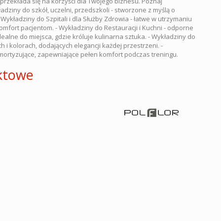
 przekłada się na korzyści dla Twojego biznesu. Poznaj
adziny do szkół, uczelni, przedszkoli - stworzone z myślą o
 Wykładziny do Szpitali i dla Służby Zdrowia - łatwe w utrzymaniu
komfort pacjentom. - Wykładziny do Restauracji i Kuchni - odporne
ealne do miejsca, gdzie króluje kulinarna sztuka. - Wykładziny do
i kolorach, dodających elegancji każdej przestrzeni. -
 amortyzujące, zapewniające pełen komfort podczas treningu.
ktowe