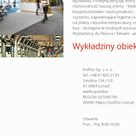
wyzwaniu. Podejmij decyzję, która
różnorodność naszej oferty: - Wykł
bezpieczeństwie i wytrzymałości. -
czystości, zapewniające higienę i 
na plamy i wysokie temperatury, id
biur - dostępne w modnych wzorach 
Wykładziny do Fitness i Siłowni -
Wykładziny obie
Polflor Sp. z o. o.
tel.:
+48 61 820 31 55
Smolna 13A / U3
61-008
Poznań
wielkopolskie
REGON: 631045190
WWW:
https://polflor.com.pl
Otwarte:
Pon. - Pią. 8:00-16:00