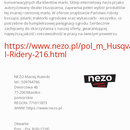
konserwacyjnych dla klientów marki. Sklep internetowy nezo.pl jako
autoryzowany dealer Husqvarna, zapewnia pełen wybór produktów
tej znanej i cenionej marki. W ofercie znajdziecie Państwo roboty
koszące, pilarki, traktorki ogrodowe oraz wykaszarki - wszystko, co
potrzebne do kompleksowej pielęgnacji ogrodu. Serdecznie
zachęcamy do skorzystania z naszej oferty, gwarantującej
najwyższą jakość i niezawodność w pracy na świeżym powietrzu.
https://www.nezo.pl/pol_m_Husqva
I-Ridery-216.html
NEZO Maciej Rutecki
tel.:
509764766
Dworcowa 4b
77-200
Miastko
pomorskie
REGON: 771611873
WWW:
https://www.nezo.pl
Otwarte:
Pon. - Pią. 8:00-17:00