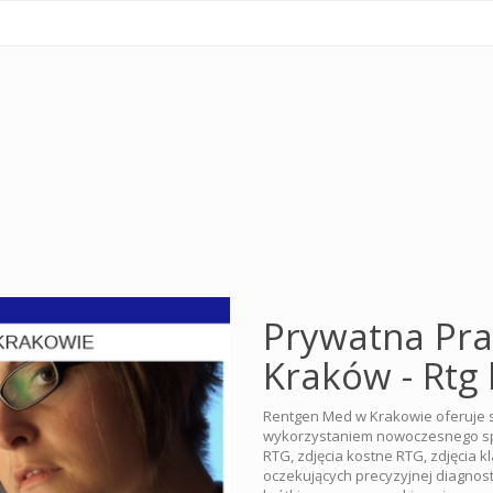
Prywatna Pra
Kraków - Rtg
Rentgen Med w Krakowie oferuje 
wykorzystaniem nowoczesnego spr
RTG, zdjęcia kostne RTG, zdjęcia k
oczekujących precyzyjnej diagnost