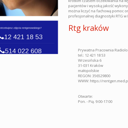
krótkim czasem oczekiwania na wy
pacjentów i wysoką jakość wykon
można liczyć na fachową pomoc or
profesjonalnej diagnostyki RTG w
Rtg kraków
Prywatna Pracownia Radiolog
tel.:
12 421 18 53
Wrzesińska 6
31-031
Kraków
małopolskie
REGON: 356529800
WWW:
https://rentgen.med.p
Otwarte:
Pon. - Pią. 9:00-17:00