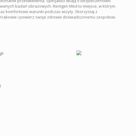
konanie prześwietlenia. Specjaliści dbają o bezpieczeństwo
ywanych badań obrazowych. Rentgen Med to miejsce, w którym
az komfortowe warunki podczas wizyty. Skorzystaj z
 Krakowie i powierz swoje zdrowie doświadczonemu zespołowi.
ii
l