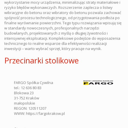
wykorzystanie mocy urządzenia, minimalizując straty materiałowe i
ryzyko błędów wykonawczych. Rozszerzenie zaplecza o listwy
wibracyjne do betonu oraz wibratory do betonu pozwala zachować
spójność procesu technologicznego, od przygotowania podłoża po
finalne wyrównanie powierzchni. Tego typu rozwiązania wpisują się
w standardy nowoczesnych, profesjonalnych narzędzi
budowlanych, projektowanych z myślą o długiej żywotności i
intensywnej eksploatacji. Kompleksowe podejście do wyposażenia
technicznego to realne wsparcie dla efektywności realizacji
inwestycji – warto wybrać sprzęt, który pracuje na wynik.
Przecinarki stolikowe
FARGO Spółka Cywilna
tel.:
12 636 80 83
Blokowa 23
31-752
Kraków
małopolskie
REGON: 120511207
WWW:
https://fargokrakow.pl