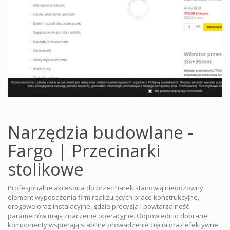
Narzędzia budowlane -
Fargo | Przecinarki
stolikowe
Profesjonalne akcesoria do przecinarek stanowią nieodzowny
element wyposażenia firm realizujących prace konstrukcyjne,
drogowe oraz instalacyjne, gdzie precyzja i powtarzalność
parametrów mają znaczenie operacyjne. Odpowiednio dobrane
komponenty wspierają stabilne prowadzenie cięcia oraz efektywne