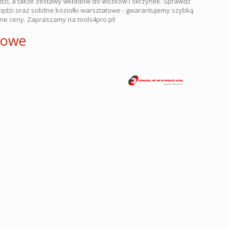
dzi, a także zestawy wkładów do wózków i skrzynek. Sprawdź
dzi oraz solidne koziołki warsztatowe - gwarantujemy szybką
ne ceny. Zapraszamy na tools4pro.pl!
towe