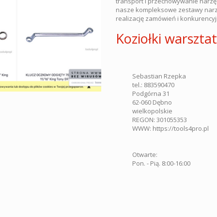
transport i przechowywanie narzę
nasze kompleksowe zestawy narzę
realizację zamówień i konkurencyj
Koziołki warszta
Sebastian Rzepka
tel.:
883590470
Podgórna 31
62-060
Dębno
wielkopolskie
REGON: 301055353
WWW:
https://tools4pro.pl
Otwarte:
Pon. - Pią. 8:00-16:00