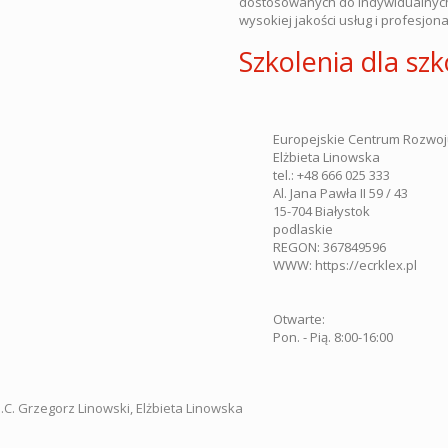
dostosowanych do indywidualnych 
wysokiej jakości usług i profesjon
Szkolenia dla sz
Europejskie Centrum Rozwoju
Elżbieta Linowska
tel.:
+48 666 025 333
Al. Jana Pawła II 59 / 43
15-704
Białystok
podlaskie
REGON: 367849596
WWW:
https://ecrklex.pl
Otwarte:
Pon. - Pią. 8:00-16:00
C. Grzegorz Linowski, Elżbieta Linowska