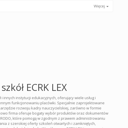
Więcej
 szkół ECRK LEX
 i innych instytucji edukacyjnych, oferujący wiele usług i
ennym funkcjonowaniu placówki. Specjalnie zaprojektowane
narzędzie rozwoju kadry nauczycielskiej, zarówno w formie
datkowo firma oferuje bogaty wybór produktów oraz dokumentów
ia RODO, które pomogą w zgodnym z prawem administrowaniu
ia z szerokiej oferty szkoleń otwartych i zamkniętych,