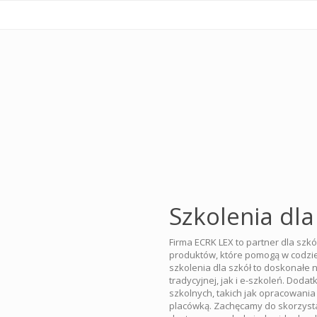
Szkolenia dla
Firma ECRK LEX to partner dla szkół
produktów, które pomogą w codzi
szkolenia dla szkół to doskonałe 
tradycyjnej, jak i e-szkoleń. Do
szkolnych, takich jak opracowan
placówką. Zachęcamy do skorzystan